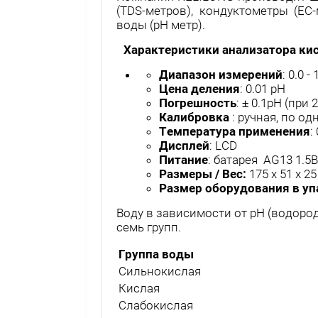
(TDS-метров), кондуктометры (EC
воды (pH метр).
Характеристики анализатора ки
Диапазон измерений
: 0.0 -
Цена деления
: 0.01 pH
Погрешность
: ± 0.1pH (при 
Калибровка
: ручная, по од
Температура применения
:
Дисплей
: LCD
Питание
: батарея AG13 1.5
Размеры / Вес:
175 x 51 x 25
Размер оборудования в упа
Воду в зависимости от рН (водоро
семь групп.
Группа воды
Сильнокислая
Кислая
Слабокислая