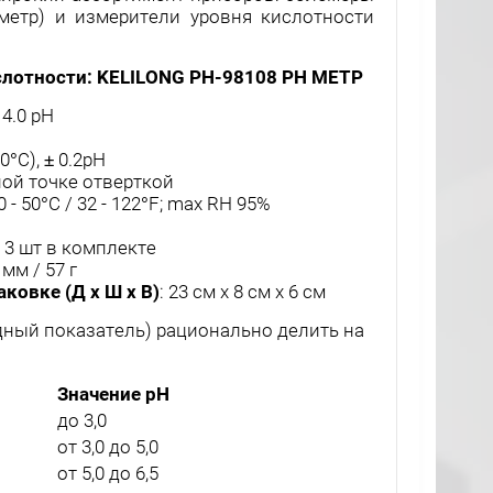
-метр) и измерители уровня кислотности
слотности: KELILONG PH-98108 PH МЕТР
 14.0 pH
20°C), ± 0.2pH
ной точке отверткой
 0 - 50°C / 32 - 122°F; max RH 95%
В 3 шт в комплекте
 мм / 57 г
ковке (Д х Ш х В)
: 23 см х 8 см х 6 см
дный показатель) рационально делить на
Значение pH
до 3,0
от 3,0 до 5,0
от 5,0 до 6,5