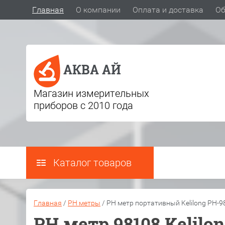
Главная
О компании
Оплата и доставка
Об
АКВА АЙ
Магазин измерительных
приборов с 2010 года
Каталог товаров
Главная
/
PH метры
/
PH метр портативный Kelilong PH-9
PH метр 98108 Kelilo