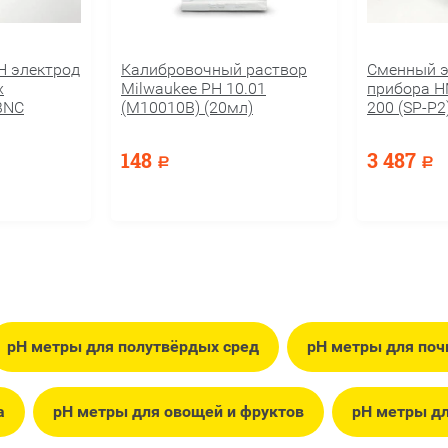
 электрод
Калибровочный раствор
Сменный э
х
Milwaukee PH 10.01
прибора H
BNC
(M10010B) (20мл)
200 (SP-P2
148
3 487
Р
Р
pH метры для полутвёрдых сред
pH метры для по
а
pH метры для овощей и фруктов
pH метры дл