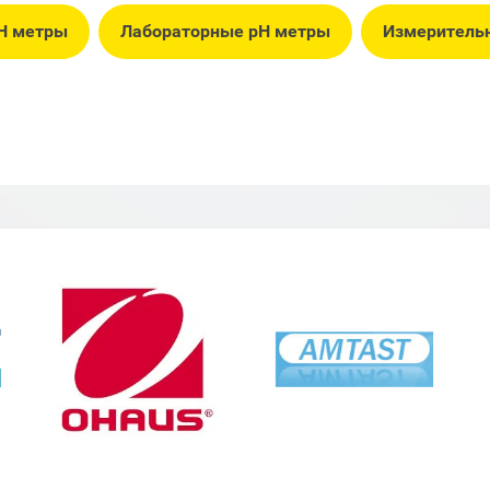
H метры
Лабораторные pH метры
Измеритель