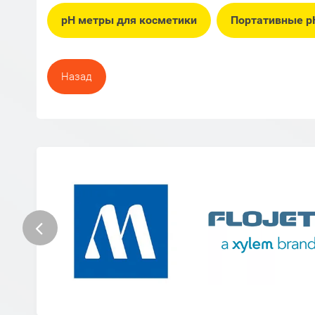
pH метры для косметики
Портативные p
Назад