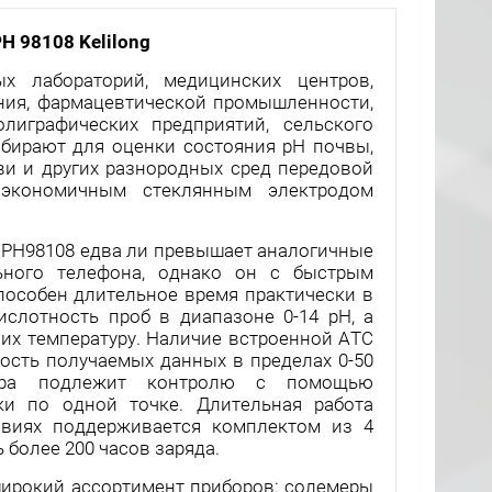
H 98108 Kelilong
х лабораторий, медицинских центров,
ния, фармацевтической промышленности,
олиграфических предприятий, сельского
выбирают для оценки состояния рН почвы,
ви и других разнородных сред передовой
 экономичным стеклянным электродом
р PH98108 едва ли превышает аналогичные
ьного телефона, однако он с быстрым
пособен длительное время практически в
слотность проб в диапазоне 0-14 рН, а
их температуру. Наличие встроенной АТС
ность получаемых данных в пределах 0-50
бора подлежит контролю с помощью
ки по одной точке. Длительная работа
виях поддерживается комплектом из 4
ь более 200 часов заряда.
ирокий ассортимент приборов: солемеры