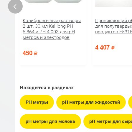
Калибровочные растворы
Проникающий pH
2 шт. 30 мл Kelilong PH
для полутверды
6.864 и PH 4.003 для рН
продуктов E531
метров и электродов
4 407
Р
450
Р
Находится в разделах
PH метры
pH метры для жидкостей
pH метры для молока
pH метры для сыр