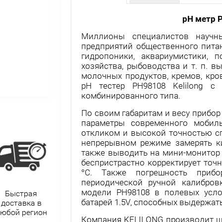
рН метр P
Миллионы специалистов научны
предприятий общественного пита
гидропоники, аквариумистики, п
хозяйства, рыбоводства и т. п. 
молочных продуктов, кремов, кро
рН тестер PH98108 Kelilong с
комбинированного типа.
По своим габаритам и весу прибо
параметры современного мобил
откликом и высокой точностью с
непрерывном режиме замерять ки
также выводить на мини-монитор 
беспристрастно корректирует точ
°C. Также погрешность при
периодической ручной калибров
модели PH98108 в полевых усло
Быстрая
батарей 1.5V, способных выдержат
доставка в
юбой регион
Компания KELILONG производит ш