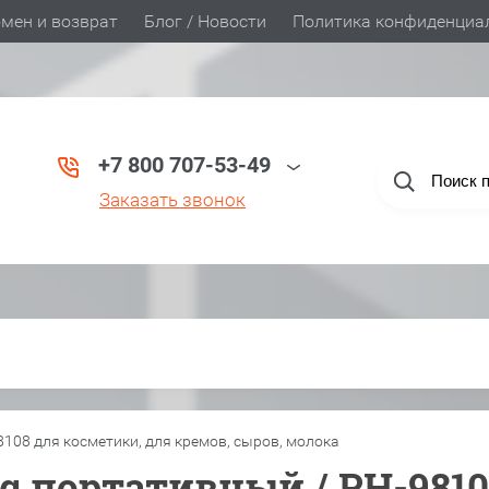
мен и возврат
Блог / Новости
Политика конфиденциа
+7 800 707-53-49
Заказать звонок
8108 для косметики, для кремов, сыров, молока
ng портативный / PH-981