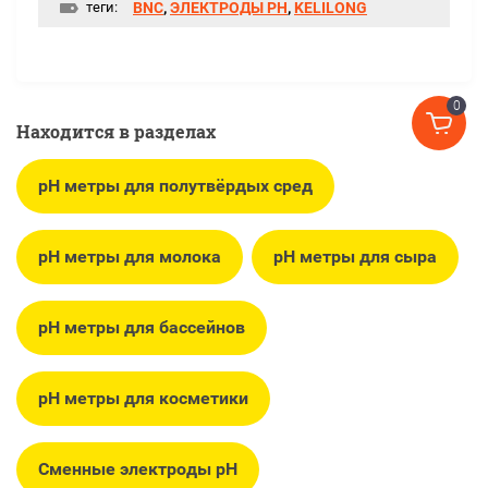
теги:
BNC
,
ЭЛЕКТРОДЫ РН
,
KELILONG
0
Находится в разделах
pH метры для полутвёрдых сред
pH метры для молока
pH метры для сыра
pH метры для бассейнов
pH метры для косметики
Сменные электроды pH