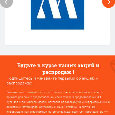
Будьте в курсе наших акций и
распродаж !
Подпишитесь и узнавайте первыми об акциях и
распродажах
Внимательно ознакомьтесь с текстом настоящего Согласия, после чего
примите решение о предоставлении или в отказе в предоставлении ИП
Кулешов Антон Александрович согласия на рассылку Вам информационных и
рекламных материалов. Согласием с Вашей стороны на получение
информационных и рекламных материалов будет являться проставление «V»