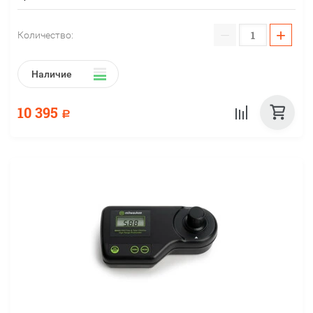
−
+
Количество:
Наличие
10 395
Р