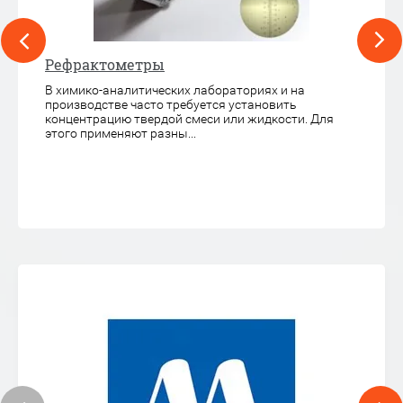
в
Рефрактометры
Ст
сти
ли
В химико-аналитических лабораториях и на
производстве часто требуется установить
Ас
концентрацию твердой смеси или жидкости. Для
пр
этого применяют разны...
ли
ан