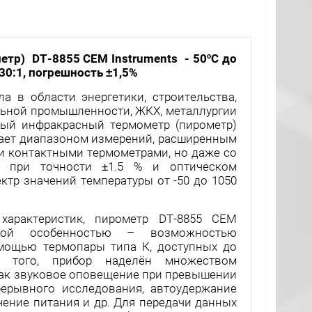
метр) DT-8855 СЕМ
Instruments - 50ºC до
е 30:1, погрешность ±1,5%
 в области энергетики, строительства,
льной промышленности, ЖКХ, металлургии
ный инфракрасный термометр (пирометр)
адает диапазоном измерений, расширенным
и контактными термометрами, но даже со
: при точности ±1.5 % и оптическом
ктр значений температуры от -50 до 1050
характеристик, пирометр DT-8855 СЕМ
ьной особенностью – возможностью
мощью термопары типа К, доступных до
е того, прибор наделён множеством
как звуковое оповещение при превышении
ерывного исследования, автоудержание
чение питания и др. Для передачи данных