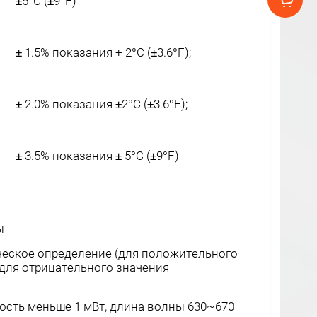
±5°C (±9°F)
± 1.5% показания + 2°C (±3.6°F);
± 2.0% показания ±2°C (±3.6°F);
± 3.5% показания ± 5°C (±9°F)
ы
еское определение (для положительного
 для отрицательного значения
сть меньше 1 мВт, длина волны 630~670