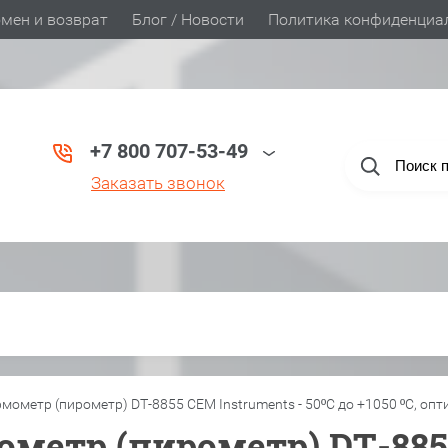
мен и возврат
Блог / Новости
Политика конфиденциа
+7 800 707-53-49
Заказать звонок
метр (пирометр) DT-8855 СЕМ Instruments - 50ºC до +1050 ºC, опт
етр (пирометр) DT-8855