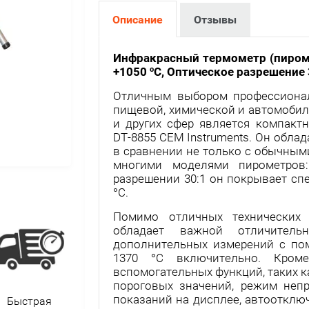
Описание
Отзывы
Инфракрасный термометр (пиро
+1050 ºC, Оптическое разрешени
Отличным выбором профессионала
пищевой, химической и автомоби
и других сфер является компакт
DT-8855 СЕМ Instruments. Он обл
в сравнении не только с обычным
многими моделями пирометров
разрешении 30:1 он покрывает спе
°С.
Помимо отличных технических 
обладает важной отличител
дополнительных измерений с по
1370 °С включительно. Кром
вспомогательных функций, таких 
пороговых значений, режим непр
показаний на дисплее, автоотклю
Быстрая