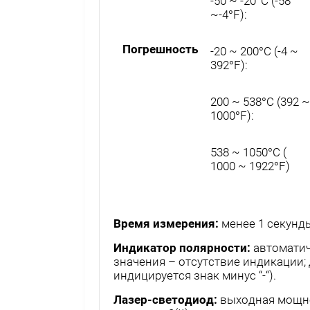
-50 ~ -20°C (-58
~-4°F):
Погрешность
-20 ~ 200°C (-4 ~
392°F):
200 ~ 538°C (392 ~
1000°F):
538 ~ 1050°C (
1000 ~ 1922°F)
Время измерения:
менее 1 секунд
Индикатор полярности:
автоматич
значения – отсутствие индикации;
индицируется знак минус “-“).
Лазер-светодиод:
выходная мощно