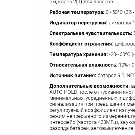
нм, класс 2(II) для лазеров
Рабочая температура:
0~50°C (32~
Индикатор перегрузки:
символы "-0
Спектральная чувствительность:
Коэффициент отражения:
цифровая
Температура хранения:
-20~60°C (
Относительная влажность:
10%~90
Источник питания:
батарея 9 В, N
Дополнительные возможности:
а
AUTO HOLD после отпускания кноп
минимальных, усредненных и дифф
сигнализация при превышении мак
регулируемый коэффициент излучен
режим непрерывного измерения, п
интерфейс (частота 433МГц), звуко
разряда батареи, автовыключение