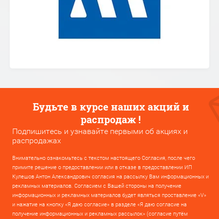
Будьте в курсе наших акций и
распродаж !
Подпишитесь и узнавайте первыми об акциях и
распродажах
Внимательно ознакомьтесь с текстом настоящего Согласия, после чего
примите решение о предоставлении или в отказе в предоставлении ИП
Кулешов Антон Александрович согласия на рассылку Вам информационных и
рекламных материалов. Согласием с Вашей стороны на получение
информационных и рекламных материалов будет являться проставление «V»
и нажатие на кнопку «Я даю согласие» в разделе «Я даю согласие на
получение информационных и рекламных рассылок» (согласие путём