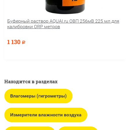
Буферный раствор AQUAI.ru ОВП 256мВ 225 мл для
калибровки ORP метров
1 130
Р
Находится в разделах
Влагомеры (гигрометры)
Измерители влажности воздуха