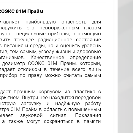
СОЭКС 01М Прайм
ставляет наибольшую опасность для
наружить его невооружённым глазом
твуют специальные приборы, с помощью
ить текущее радиационное состояние
 питания и среды, но и оценить уровень
тив, тем самым, угрозу жизни и здоровью
анизмов. Качественное определение
 дозиметр СОЭКС 01М Прайм, который,
ладает откликом в течение всего лишь
 прибор по праву можно считать самым
ает прочным корпусом из пластика с
рытием. Внутри неё находится передовой
ыструю загрузку и надёжную работу
метра 01М Прайм в область с повышенным
ывает звуковой сигнал. Показания
 а также могут сохраняться в памяти