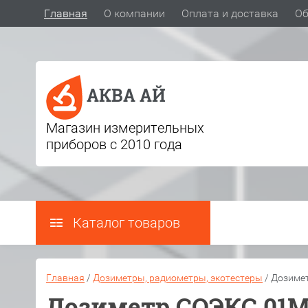
Главная
О компании
Оплата и доставка
Об
АКВА АЙ
Магазин измерительных
приборов с 2010 года
Каталог товаров
Главная
/
Дозиметры, радиометры, экотестеры
/
Дозимет
Дозиметр СОЭКС 01