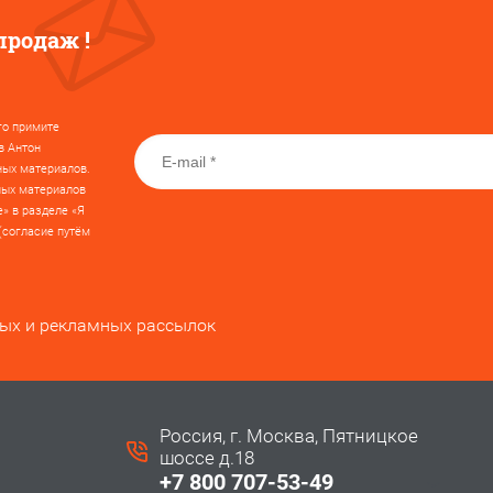
продаж !
го примите
в Антон
ных материалов.
ных материалов
е» в разделе «Я
(согласие путём
ных и рекламных рассылок
Россия, г. Москва, Пятницкое
шоссе д.18
+7 800 707-53-49