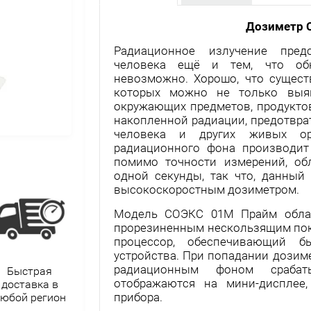
Дозиметр 
Радиационное излучение пред
человека ещё и тем, что об
невозможно. Хорошо, что сущес
которых можно не только выяв
окружающих предметов, продуктов
накопленной радиации, предотвра
человека и других живых орг
радиационного фона производит
помимо точности измерений, об
одной секунды, так что, данный
высокоскоростным дозиметром.
Модель СОЭКС 01М Прайм облад
прорезиненным нескользящим пок
процессор, обеспечивающий б
устройства. При попадании дози
радиационным фоном срабат
Быстрая
отображаются на мини-дисплее,
доставка в
прибора.
юбой регион